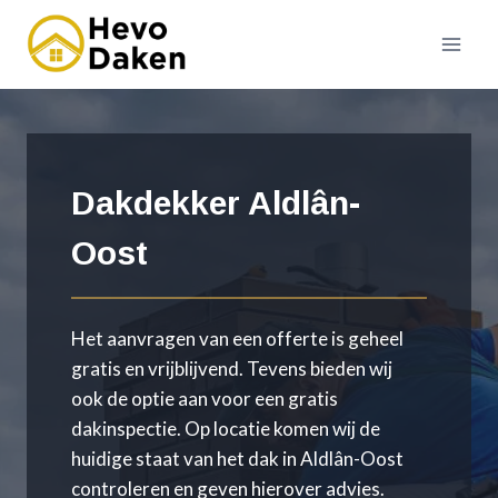
Doorgaan
naar
inhoud
Dakdekker Aldlân-
Oost
Het aanvragen van een offerte is geheel
gratis en vrijblijvend. Tevens bieden wij
ook de optie aan voor een gratis
dakinspectie. Op locatie komen wij de
huidige staat van het dak in Aldlân-Oost
controleren en geven hierover advies.