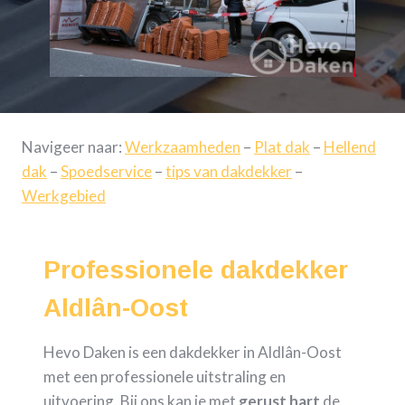
Navigeer naar:
Werkzaamheden
–
Plat dak
–
Hellend
dak
–
Spoedservice
–
tips van dakdekker
–
Werkgebied
Professionele dakdekker
Aldlân-Oost
Hevo Daken is een dakdekker in Aldlân-Oost
met een professionele uitstraling en
uitvoering. Bij ons kan je met
gerust hart
de