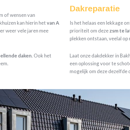
Dakreparatie
om of wensen van
huizen kan hierin het
van A
Is het helaas een lekkage ont
er weer vele jaren mee
prioriteit om deze
zsm te l
plekken ontstaan, veelal op
 hellende daken
. Ook het
Laat onze dakdekker in Bak
eem.
een oplossing voor te schot
mogelijk om deze dezelfde