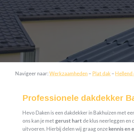
Navigeer naar:
Werkzaamheden
–
Plat dak
–
Hellend
Professionele dakdekker B
Hevo Daken is een dakdekker in Bakhuizen met een p
ons kan je met
gerust hart
de klus neerleggen en d
uitvoeren. Hierbij delen wij graag onze
kennis en 