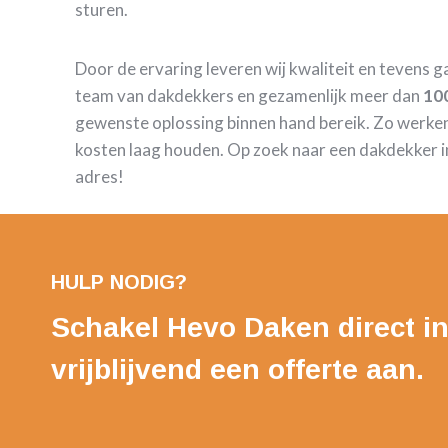
sturen.
Door de ervaring leveren wij kwaliteit en tevens 
team van dakdekkers en gezamenlijk meer dan
100
gewenste oplossing binnen hand bereik. Zo werken
kosten laag houden. Op zoek naar een dakdekker i
adres!
HULP NODIG?
Schakel Hevo Daken direct in
vrijblijvend een offerte aan.