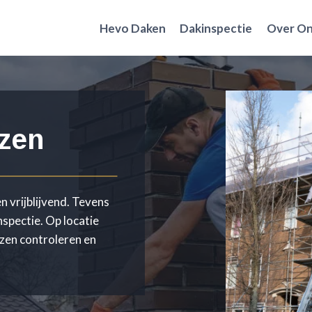
Hevo Daken
Dakinspectie
Over O
zen
n vrijblijvend. Tevens
nspectie. Op locatie
izen controleren en