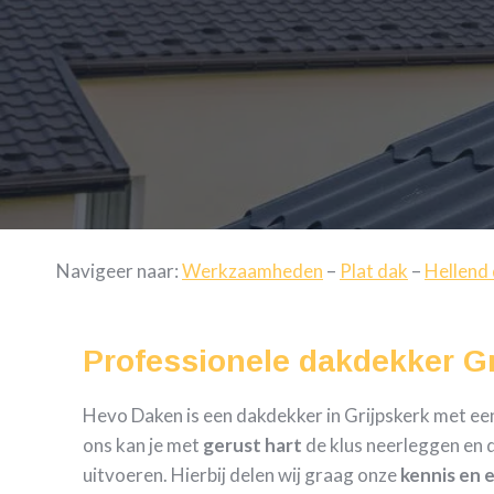
Navigeer naar:
Werkzaamheden
–
Plat dak
–
Hellend
Professionele dakdekker Gr
Hevo Daken is een dakdekker in Grijpskerk met een 
ons kan je met
gerust hart
de klus neerleggen en d
uitvoeren. Hierbij delen wij graag onze
kennis en 