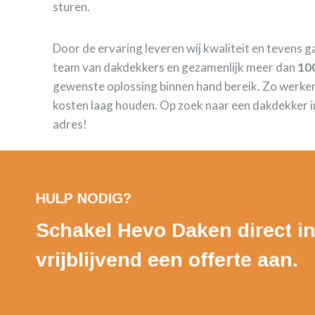
sturen.
Door de ervaring leveren wij kwaliteit en tevens 
team van dakdekkers en gezamenlijk meer dan
100
gewenste oplossing binnen hand bereik. Zo werken
kosten laag houden. Op zoek naar een dakdekker in
adres!
HULP NODIG?
Schakel Hevo Daken direct in
vrijblijvend een offerte aan.