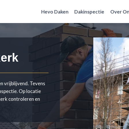
Hevo Daken
Dakinspectie
Over O
kerk
n vrijblijvend. Tevens
nspectie. Op locatie
kerk controleren en