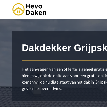
Doorgaan
naar
inhoud
Dakdekker Grijps
Het aanvragen van een offerte is geheel gratis e
bieden wij ook de optie aan voor een gratis daki
komen wij de huidige staat van het dak in Grijps
geven hierover advies.