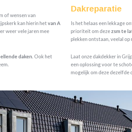
Dakreparatie
om of wensen van
jpskerk kan hierin het
van A
Is het helaas een lekkage ont
er weer vele jaren mee
prioriteit om deze
zsm te l
plekken ontstaan, veelal op
 hellende daken
. Ook het
Laat onze dakdekker in Gri
eem.
een oplossing voor te schot
mogelijk om deze dezelfde