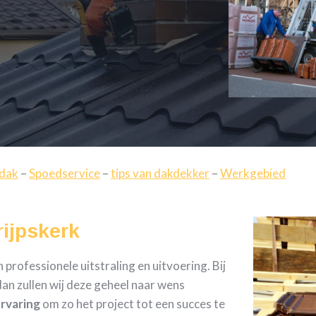
 dak
–
Spoedservice
–
tips van dakdekker
–
Werkgebied
ijpskerk
professionele uitstraling en uitvoering. Bij
an zullen wij deze geheel naar wens
ervaring
om zo het project tot een succes te