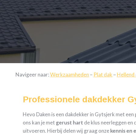
Navigeer naar:
Werkzaamheden
–
Plat dak
–
Hellend
Professionele dakdekker G
Hevo Daken is een dakdekker in Gytsjerk met een pr
ons kan je met
gerust hart
de klus neerleggen en d
uitvoeren. Hierbij delen wij graag onze
kennis en 