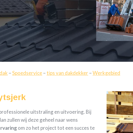
 dak
–
Spoedservice
–
tips van dakdekker
–
Werkgebied
ytsjerk
ofessionele uitstraling en uitvoering. Bij
an zullen wij deze geheel naar wens
ervaring
om zo het project tot een succes te