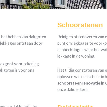
Schoorstenen
is het hebben van dakgoten
Reinigen of renoveren van e
e lekkages ontstaan door
punt om lekkages te voorkom
aanhechtingen waar het wate
lekkage in de woning.
dakgoot voor rekening
akgoten is voor ons
Het tijdig constateren van 
oplossen van een scheur in 
schoorsteenrenovatie in 
onze dakdekkers.
nieuwe dakkapel laten