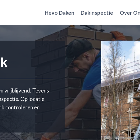
Hevo Daken
Dakinspectie
Over O
rk
n vrijblijvend. Tevens
nspectie. Op locatie
erk controleren en