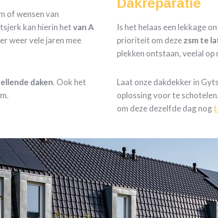
Dakreparatie
om of wensen van
sjerk kan hierin het
van A
Is het helaas een lekkage ont
er weer vele jaren mee
prioriteit om deze
zsm te l
plekken ontstaan, veelal op
 hellende daken
. Ook het
Laat onze dakdekker in Gyt
em.
oplossing voor te schotelen
om deze dezelfde dag nog
t