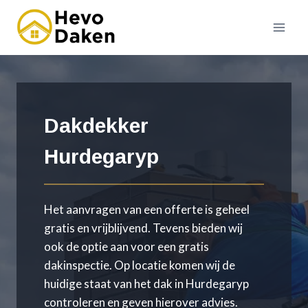
Doorgaan
naar
inhoud
Dakdekker
Hurdegaryp
Het aanvragen van een offerte is geheel
gratis en vrijblijvend. Tevens bieden wij
ook de optie aan voor een gratis
dakinspectie. Op locatie komen wij de
huidige staat van het dak in Hurdegaryp
controleren en geven hierover advies.