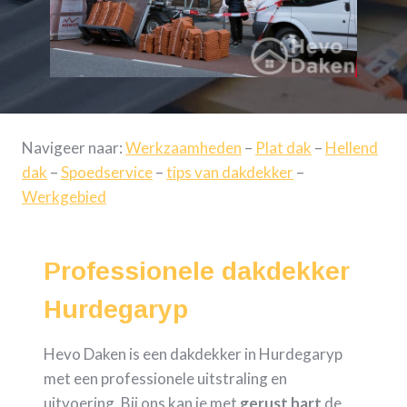
Navigeer naar:
Werkzaamheden
–
Plat dak
–
Hellend
dak
–
Spoedservice
–
tips van dakdekker
–
Werkgebied
Professionele dakdekker
Hurdegaryp
Hevo Daken is een dakdekker in Hurdegaryp
met een professionele uitstraling en
uitvoering. Bij ons kan je met
gerust hart
de