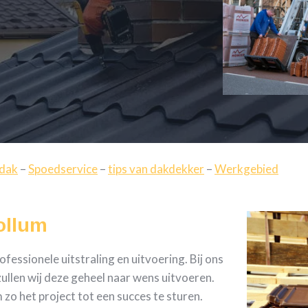
 dak
–
Spoedservice
–
tips van dakdekker
–
Werkgebied
ollum
essionele uitstraling en uitvoering. Bij ons
ullen wij deze geheel naar wens uitvoeren.
zo het project tot een succes te sturen.