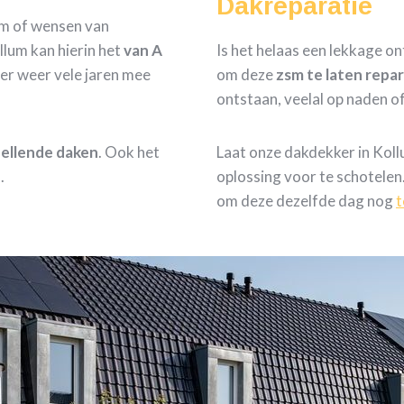
Dakreparatie
om of wensen van
lum kan hierin het
van A
Is het helaas een lekkage ont
er weer vele jaren mee
om deze
zsm te laten repa
ontstaan, veelal op naden o
 hellende daken
. Ook het
Laat onze dakdekker in Kol
.
oplossing voor te schotelen
om deze dezelfde dag nog
t