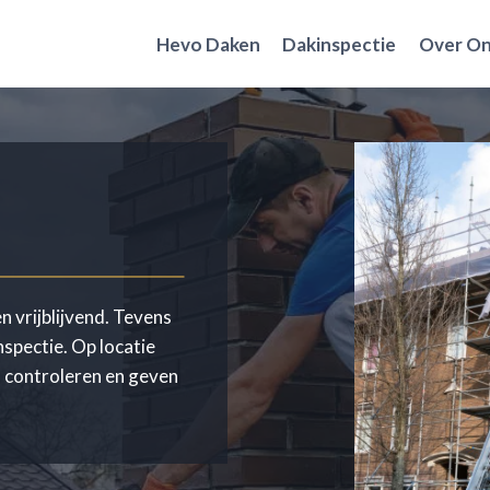
Hevo Daken
Dakinspectie
Over O
n vrijblijvend. Tevens
nspectie. Op locatie
m controleren en geven