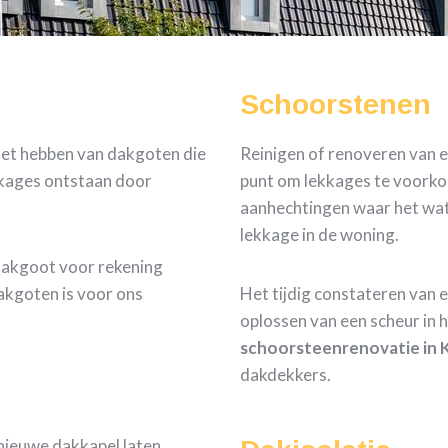
Schoorstenen
 het hebben van dakgoten die
Reinigen of renoveren van e
ekkages ontstaan door
punt om lekkages te voorkom
aanhechtingen waar het wate
lekkage in de woning.
dakgoot voor rekening
akgoten is voor ons
Het tijdig constateren van 
oplossen van een scheur in 
schoorsteenrenovatie in 
dakdekkers.
nieuwe dakkapel laten