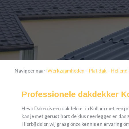
Navigeer naar:
Werkzaamheden
–
Plat dak
–
Hellend
Professionele dakdekker K
Hevo Daken is een dakdekker in Kollum met een prof
kan je met
gerust hart
de klus neerleggen en dan z
Hierbij delen wij graag onze
kennis en ervaring
om 