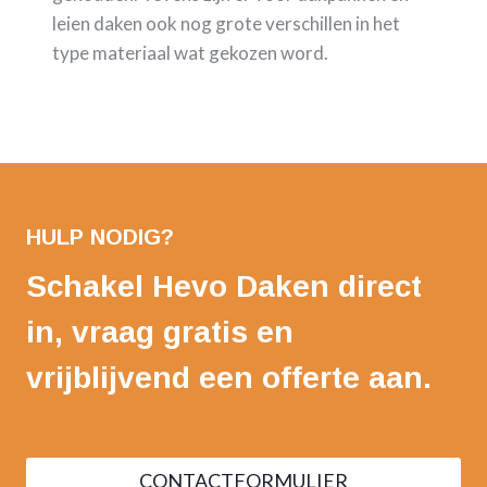
leien daken ook nog grote verschillen in het
type materiaal wat gekozen word.
HULP NODIG?
Schakel Hevo Daken direct
in, vraag gratis en
vrijblijvend een offerte aan.
CONTACTFORMULIER