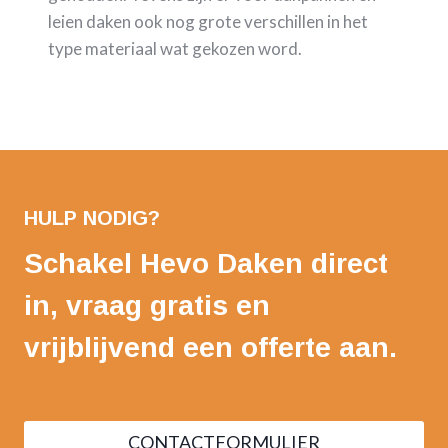
leien daken ook nog grote verschillen in het
type materiaal wat gekozen word.
HULP NODIG?
Schakel Hevo Daken direct
in, vraag gratis en
vrijblijvend een offerte aan.
CONTACTFORMULIER