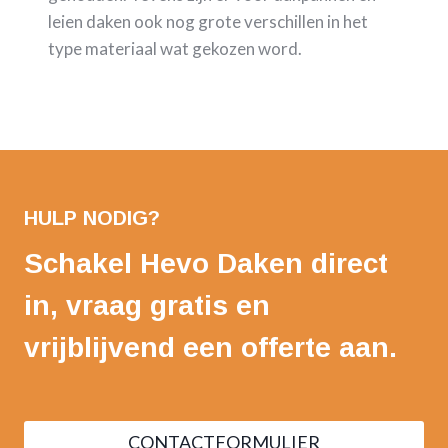
leien daken ook nog grote verschillen in het
type materiaal wat gekozen word.
HULP NODIG?
Schakel Hevo Daken direct
in, vraag gratis en
vrijblijvend een offerte aan.
CONTACTFORMULIER