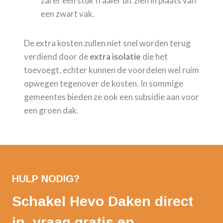
zal er een stuk fraaier uit zien in plaats van
een zwart vak.
De extra kosten zullen niet snel worden terug
verdiend door de
extra isolatie
die het
toevoegt, echter kunnen de voordelen wel ruim
opwegen tegenover de kosten. In sommige
gemeentes bieden ze ook een subsidie aan voor
een groen dak.
HULP NODIG?
Schakel Hevo Daken direct
in, vraag gratis en