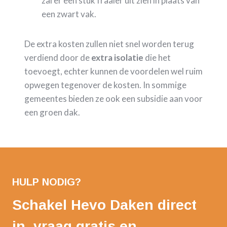
zal er een stuk fraaier uit zien in plaats van
een zwart vak.
De extra kosten zullen niet snel worden terug
verdiend door de
extra isolatie
die het
toevoegt, echter kunnen de voordelen wel ruim
opwegen tegenover de kosten. In sommige
gemeentes bieden ze ook een subsidie aan voor
een groen dak.
HULP NODIG?
Schakel Hevo Daken direct
in, vraag gratis en