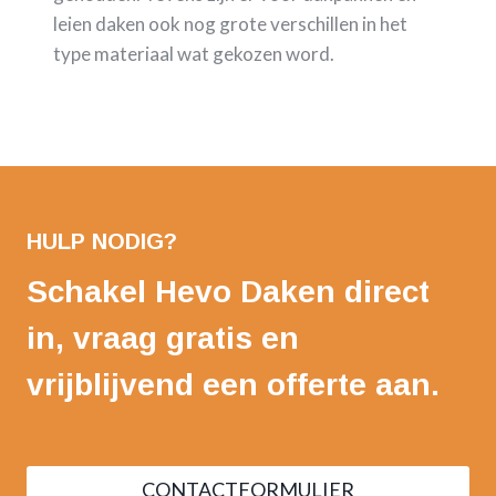
leien daken ook nog grote verschillen in het
type materiaal wat gekozen word.
HULP NODIG?
Schakel Hevo Daken direct
in, vraag gratis en
vrijblijvend een offerte aan.
CONTACTFORMULIER