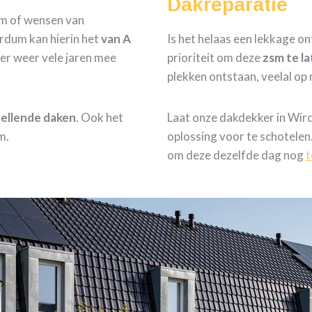
Dakreparatie
om of wensen van
rdum kan hierin het
van A
Is het helaas een lekkage on
er weer vele jaren mee
prioriteit om deze
zsm te l
plekken ontstaan, veelal op
 hellende daken
. Ook het
Laat onze dakdekker in Wir
m.
oplossing voor te schotelen
om deze dezelfde dag nog
t