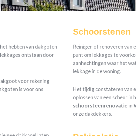
Schoorstenen
s het hebben van dakgoten
Reinigen of renoveren van e
e lekkages ontstaan door
punt om lekkages te voorkom
aanhechtingen waar het wate
lekkage in de woning.
dakgoot voor rekening
akgoten is voor ons
Het tijdig constateren van 
oplossen van een scheur in 
schoorsteenrenovatie in
onze dakdekkers.
nieuwe dakkapel laten