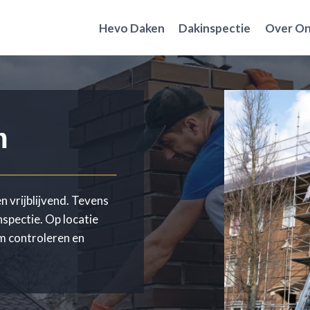
Hevo Daken
Dakinspectie
Over O
m
n vrijblijvend. Tevens
nspectie. Op locatie
um controleren en