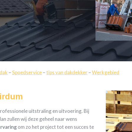
 dak
–
Spoedservice
–
tips van dakdekker
–
Werkgebied
Wirdum
fessionele uitstraling en uitvoering. Bij
an zullen wij deze geheel naar wens
ervaring
om zo het project tot een succes te