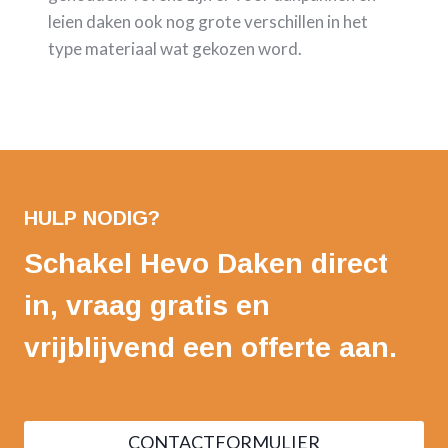
leien daken ook nog grote verschillen in het
type materiaal wat gekozen word.
HULP NODIG?
Schakel Hevo Daken direct
in, vraag gratis en
vrijblijvend een offerte aan.
CONTACTFORMULIER