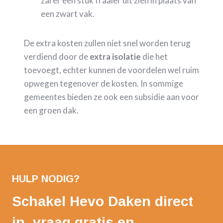
zal er een stuk fraaier uit zien in plaats van
een zwart vak.
De extra kosten zullen niet snel worden terug
verdiend door de
extra isolatie
die het
toevoegt, echter kunnen de voordelen wel ruim
opwegen tegenover de kosten. In sommige
gemeentes bieden ze ook een subsidie aan voor
een groen dak.
HULP NODIG?
Schakel Hevo Daken direct
in, vraag gratis en