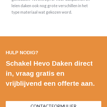
leien daken ook nog grote verschillen in het
type materiaal wat gekozen word.
HULP NODIG?
Schakel Hevo Daken direct
in, vraag gratis en
vrijblijvend een offerte aan.
CONTACTFORMULIER