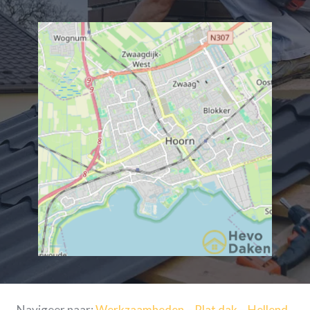
Navigeer naar:
Werkzaamheden
–
Plat dak
–
Hellend