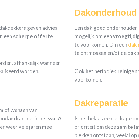
Dakonderhoud
 dakdekkers geven advies
Een dak goed onderhouden zo
n een
scherpe
offerte
mogelijk om een
vroegtijdi
te voorkomen. Om een
dak 
te ontmossen en/of de dakp
orden, afhankelijk wanneer
aliseerd worden.
Ook het periodiek
reinigen
voorkomen.
Dakreparatie
om of wensen van
andam kan hierin het
van A
Is het helaas een lekkage on
er weer vele jaren mee
prioriteit om deze
zsm te l
plekken ontstaan, veelal op