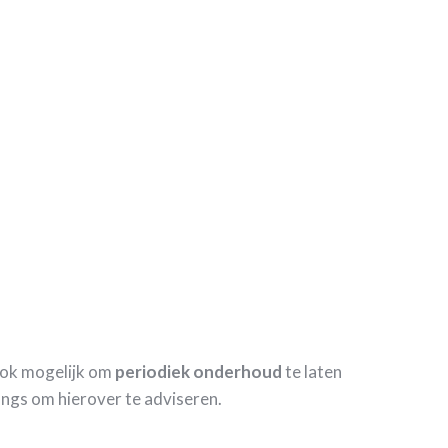
 ook mogelijk om
periodiek
onderhoud
te laten
angs om hierover te adviseren.