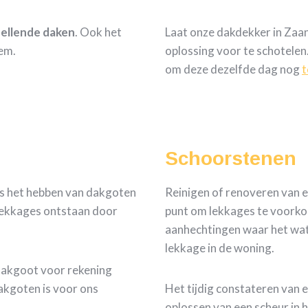
 hellende daken
. Ook het
Laat onze dakdekker in Zaa
em.
oplossing voor te schotelen
om deze dezelfde dag nog
t
Schoorstenen
is het hebben van dakgoten
Reinigen of renoveren van e
 lekkages ontstaan door
punt om lekkages te voorkom
aanhechtingen waar het wate
lekkage in de woning.
dakgoot voor rekening
akgoten is voor ons
Het tijdig constateren van 
oplossen van een scheur in 