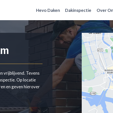
Hevo Daken
Dakinspectie
Over O
am
n vrijblijvend. Tevens
nspectie. Op locatie
ren en geven hierover